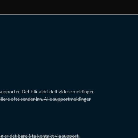
supporter. Det blir aldri delt videre meldinger
llere ofte sender inn. Alle supportmeldinger
er det bare å ta kontakt via support.