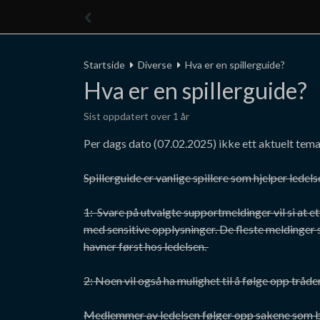
Startside
Diverse
Hva er en spillerguide?
Hva er en spillerguide?
Sist oppdatert over 1 år
Per dags dato (07.02.2025) ikke ett aktuelt tema
Spillerguide er vanlige spillere som hjelper lede
1: Svare på utvalgte supportmeldinger vil si at et
med sensitive opplysninger. De fleste meldinger 
havner først hos ledelsen.
2: Noen vil også ha mulighet til å følge opp tråde
Medlemmer av ledelsen følger opp sakene som bli