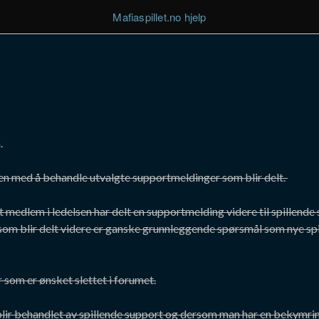
Mafiaspillet.no hjelp
.
lsen med å behandle utvalgte supportmeldinger som blir delt.
t medlem i ledelsen har delt en supportmelding videre til spillende 
som blir delt videre er ganske grunnleggende spørsmål som nye spi
r som er ønsket slettet i forumet.
r behandlet av spillende support og dersom man har en bekymring 