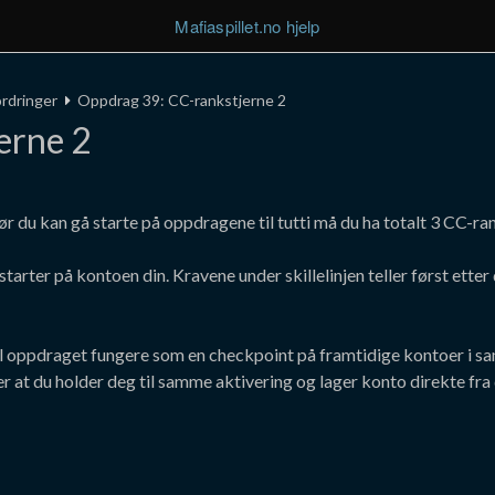
Mafiaspillet.no hjelp
ordringer
Oppdrag 39: CC-rankstjerne 2
erne 2
ør du kan gå starte på oppdragene til tutti må du ha totalt 3 CC-ra
 starter på kontoen din. Kravene under skillelinjen teller først ett
il oppdraget fungere som en checkpoint på framtidige kontoer i sam
r at du holder deg til samme aktivering og lager konto direkte fra 