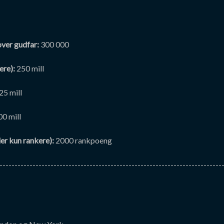
over gudfar:
300 000
ere):
250 mill
25 mill
00 mill
der kun rankere):
2000 rankpoeng
--------------------------------------------------------------------------